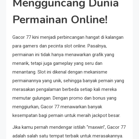
Mengguncang Dunia
Permainan Online!
Gacor 77 kini menjadi perbincangan hangat di kalangan
para gamers dan pecinta slot online. Pasalnya,
permainan ini tidak hanya menawarkan grafik yang
menarik, tetapi juga gameplay yang seru dan
menantang. Slot ini dikenal dengan mekanisme
permainannya yang unik, sehingga banyak pemain yang
merasakan pengalaman berbeda setiap kali mereka
memutar gulungan. Dengan promo dan bonus yang
menggiurkan, Gacor 77 menawarkan banyak
kesempatan bagi pemain untuk meraih jackpot besar.
Jika kamu pernah mendengar istilah “maxwin”, Gacor 77
adalah salah satu tempat terbaik untuk merasakannya.