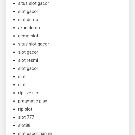
situs slot gacor
slot gacor
slot demo
akun demo
demo slot
situs slot gacor
slot gacor
slot resmi
slot gacor
slot
slot
rtp live slot
pragmatic play
rtp slot
slot 777
slot88
slot gacor hari ini