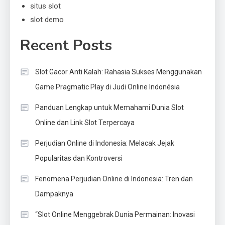
situs slot
slot demo
Recent Posts
Slot Gacor Anti Kalah: Rahasia Sukses Menggunakan
Game Pragmatic Play di Judi Online Indonésia
Panduan Lengkap untuk Memahami Dunia Slot
Online dan Link Slot Terpercaya
Perjudian Online di Indonesia: Melacak Jejak
Popularitas dan Kontroversi
Fenomena Perjudian Online di Indonesia: Tren dan
Dampaknya
“Slot Online Menggebrak Dunia Permainan: Inovasi