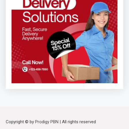
Copyright © by
Prodigy PBN
| All rights reserved