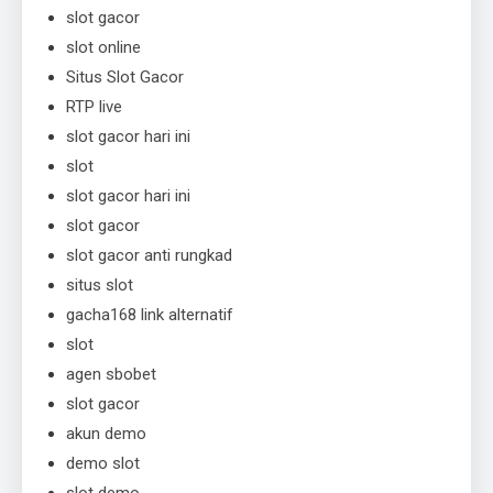
slot gacor
slot online
Situs Slot Gacor
RTP live
slot gacor hari ini
slot
slot gacor hari ini
slot gacor
slot gacor anti rungkad
situs slot
gacha168 link alternatif
slot
agen sbobet
slot gacor
akun demo
demo slot
slot demo